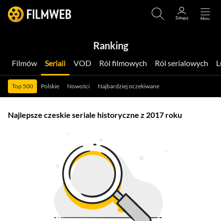
Ranking
Filmów
Seriali
VOD
Ról filmowych
Ról serialowych
Top 500
Polskie
Nowości
Najbardziej oczekiwane
Najlepsze czeskie seriale historyczne z 2017 roku