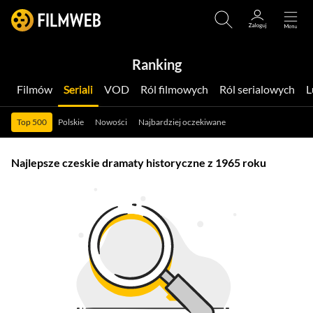
Ranking
Filmów
Seriali
VOD
Ról filmowych
Ról serialowych
Top 500
Polskie
Nowości
Najbardziej oczekiwane
Najlepsze czeskie dramaty historyczne z 1965 roku