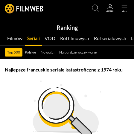
Ranking
Filmów
Seriali
VOD
Ról filmowych
Ról serialowych
Top 500
Polskie
Nowości
Najbardziej oczekiwane
Najlepsze francuskie seriale katastroficzne z 1974 roku