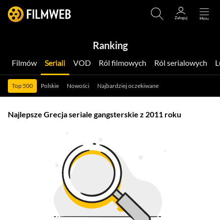
Ranking
Filmów
Seriali
VOD
Ról filmowych
Ról serialowych
Top 500
Polskie
Nowości
Najbardziej oczekiwane
Najlepsze Grecja seriale gangsterskie z 2011 roku