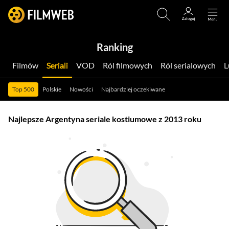
Ranking
Filmów
Seriali
VOD
Ról filmowych
Ról serialowych
Top 500
Polskie
Nowości
Najbardziej oczekiwane
Najlepsze Argentyna seriale kostiumowe z 2013 roku