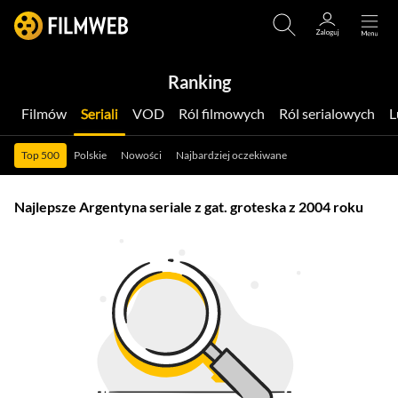
Ranking
Filmów
Seriali
VOD
Ról filmowych
Ról serialowych
Top 500
Polskie
Nowości
Najbardziej oczekiwane
Najlepsze Argentyna seriale z gat. groteska z 2004 roku