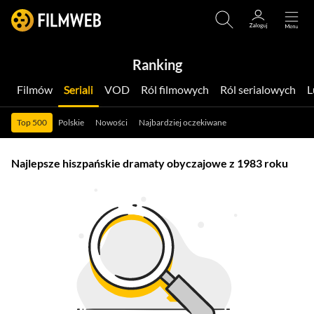
Ranking
Filmów
Seriali
VOD
Ról filmowych
Ról serialowych
Top 500
Polskie
Nowości
Najbardziej oczekiwane
Najlepsze hiszpańskie dramaty obyczajowe z 1983 roku