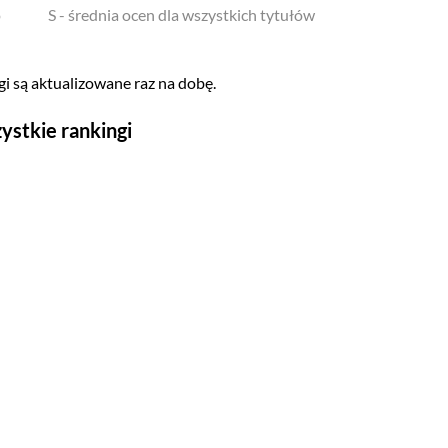
o
S - średnia ocen dla wszystkich tytułów
i są aktualizowane raz na dobę.
ystkie rankingi
Seriale
Top 500
Polskie
Gry wideo
Top 500
Nowości
Kompozytorów
Scenografów