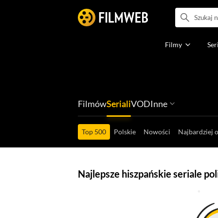
Filmy
Ser
Filmów
Seriali
VOD
Inne
Ludzi filmu
Programów
Ról filmowych
Ról serialowyc
Box Office'ów
Gier wideo
Top 500
Polskie
Nowości
Najbardziej 
Najlepsze hiszpańskie seriale po