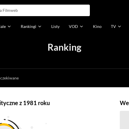
iale
Rankingi
Listy
VOD
Kino
TV
Ranking
h
oczekiwane
lityczne z 1981 roku
Weź