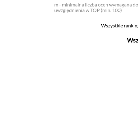
m - minimalna liczba ocen wymagana d
uwzględnienia w TOP (min. 100)
Wszystkie ranking
Wsz
Filmy
Top 500
Polskie
Nowości
Programy
Top 500
Polskie
Ludzie filmu
Aktorów
Aktorek