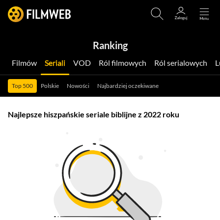
Ranking
Filmów
Seriali
VOD
Ról filmowych
Ról serialowych
Top 500
Polskie
Nowości
Najbardziej oczekiwane
Najlepsze hiszpańskie seriale biblijne z 2022 roku