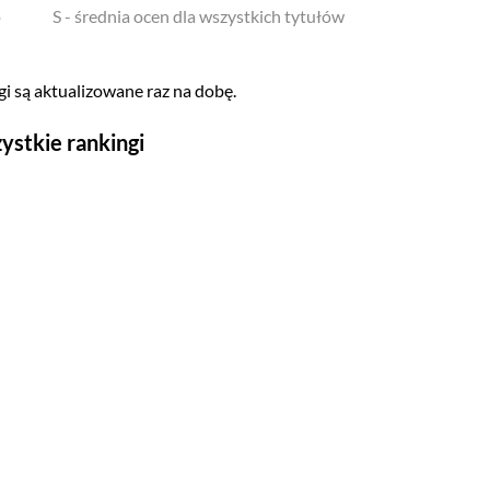
o
S - średnia ocen dla wszystkich tytułów
i są aktualizowane raz na dobę.
ystkie rankingi
Seriale
Top 500
Polskie
Gry wideo
Top 500
Nowości
Kompozytorów
Scenografów