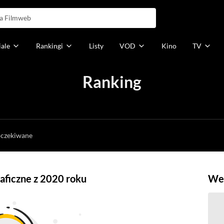
iale
Rankingi
Listy
VOD
Kino
TV
Ranking
h
oczekiwane
raficzne z 2020 roku
Weź