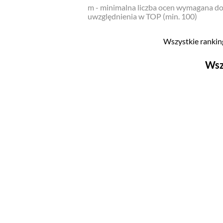
m - minimalna liczba ocen wymagana d
uwzględnienia w TOP (min. 100)
Wszystkie ranking
Wsz
Filmy
Top 500
Polskie
Nowości
Programy
Top 500
Polskie
Ludzie filmu
Aktorów
Aktorek