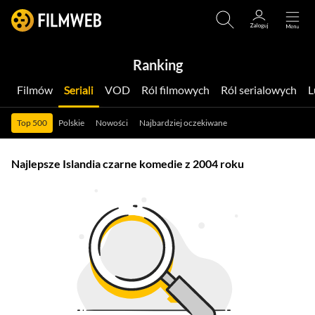
Ranking
Filmów
Seriali
VOD
Ról filmowych
Ról serialowych
Top 500
Polskie
Nowości
Najbardziej oczekiwane
Najlepsze Islandia czarne komedie z 2004 roku