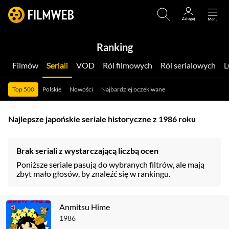
Ranking
Filmów
Seriali
VOD
Ról filmowych
Ról serialowych
Top 500
Polskie
Nowości
Najbardziej oczekiwane
Najlepsze japońskie seriale historyczne z 1986 roku
Brak seriali z wystarczającą liczbą ocen
Poniższe seriale pasują do wybranych filtrów, ale mają
zbyt mało głosów, by znaleźć się w rankingu.
Anmitsu Hime
1986