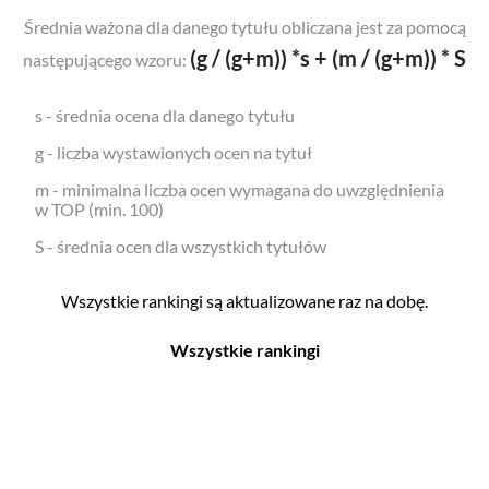
Średnia ważona dla danego tytułu obliczana jest za pomocą
(g / (g+m)) *s + (m / (g+m)) * S
następującego wzoru:
s - średnia ocena dla danego tytułu
g - liczba wystawionych ocen na tytuł
m - minimalna liczba ocen wymagana do uwzględnienia
w TOP (min. 100)
S - średnia ocen dla wszystkich tytułów
Wszystkie rankingi są aktualizowane raz na dobę.
Wszystkie rankingi
Filmy
Seriale
Top 500
Top 500
Polskie
Polskie
Nowości