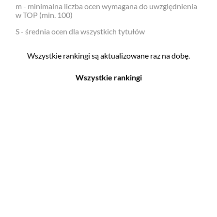
m - minimalna liczba ocen wymagana do uwzględnienia
w TOP (min. 100)
S - średnia ocen dla wszystkich tytułów
Wszystkie rankingi są aktualizowane raz na dobę.
Wszystkie rankingi
Filmy
Seriale
Top 500
Top 500
Polskie
Polskie
Nowości
Programy
Gry wideo
Top 500
Top 500
Polskie
Nowości
Ludzie filmu