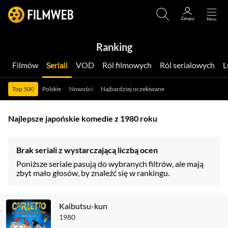
Ranking
Filmów
Seriali
VOD
Ról filmowych
Ról serialowych
Top 500
Polskie
Nowości
Najbardziej oczekiwane
Najlepsze japońskie komedie z 1980 roku
Brak seriali z wystarczającą liczbą ocen
Poniższe seriale pasują do wybranych filtrów, ale mają
zbyt mało głosów, by znaleźć się w rankingu.
Kaibutsu-kun
1980