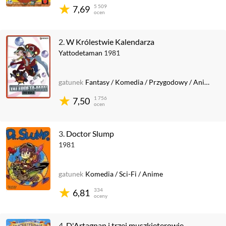
5 509
7,69
ocen
2.
W Królestwie Kalendarza
Yattodetaman
1981
gatunek
Fantasy
/
Komedia
/
Przygodowy
/
Anime
1 756
7,50
ocen
3.
Doctor Slump
1981
gatunek
Komedia
/
Sci-Fi
/
Anime
334
6,81
oceny
4.
D'Artagnan i trzej muszkieterowie