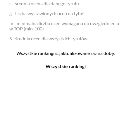
s - średnia ocena dla danego tytułu
g - liczba wystawionych ocen na tytuł
m - minimalna liczba ocen wymagana do uwzględnienia
w TOP (min. 100)
S - średnia ocen dla wszystkich tytułów
Wszystkie rankingi są aktualizowane raz na dobę.
Wszystkie rankingi
Filmy
Seriale
Top 500
Top 500
Polskie
Polskie
Nowości
Programy
Gry wideo
Top 500
Top 500
Polskie
Nowości