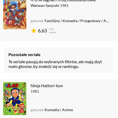
Wanwan Sanjushi
1981
gatunek
Familijny
/
Komedia
/
Przygodowy
/
Anime
323
6,63
oceny
Pozostałe seriale
Te seriale pasują do wybranych filtrów, ale mają zbyt
mało głosów, by znaleźć się w rankingu.
Ninja Hattori-kun
1981
gatunek
Komedia
/
Anime