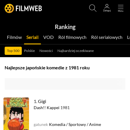
Ranking
Filmów
Seriali
VOD
Ról filmowych
Ról serialowych
Top 500
Polskie
Nowości
Najbardziej oczekiwane
Najlepsze japońskie komedie z 1981 roku
1.
Gigi
Dash!! Kappei
1981
gatunek
Komedia
/
Sportowy
/
Anime