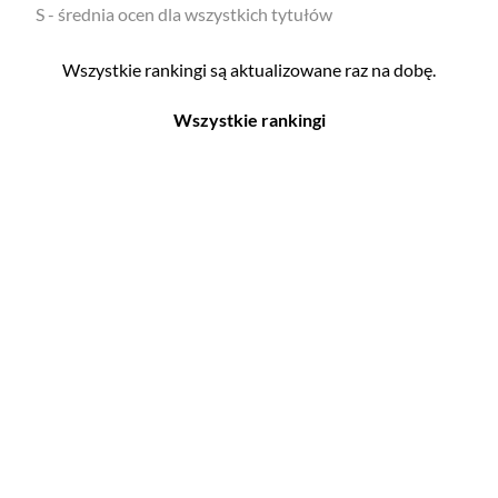
S - średnia ocen dla wszystkich tytułów
Wszystkie rankingi są aktualizowane raz na dobę.
Wszystkie rankingi
Filmy
Seriale
Top 500
Top 500
Polskie
Polskie
Nowości
Programy
Gry wideo
Top 500
Top 500
Polskie
Nowości
Ludzie filmu
Aktorów
Scenografów
Aktorek
Montażystów
Reżyserów
Kostiumografów