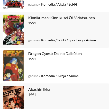
gatunek
Komedia
/
Akcja
/
Sci-Fi
Kinnikuman: Kinnikusei Ōi Sōdatsu-hen
1991
gatunek
Komedia
/
Sci-Fi
/
Sportowy
/
Anime
Dragon Quest: Dai no Daibōken
1991
gatunek
Komedia
/
Akcja
/
Anime
Abashiri Ikka
1991