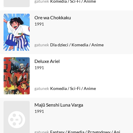
gatunek
Komedia
/
Sci-Fi
/
Anime
Ore wa Chokkaku
1991
gatunek
Dla dzieci
/
Komedia
/
Anime
Deluxe Ariel
1991
gatunek
Komedia
/
Sci-Fi
/
Anime
Majū Senshi Luna Varga
1991
gatunek
Fantasy
/
Komedia
/
Przygodowy
/
Anime