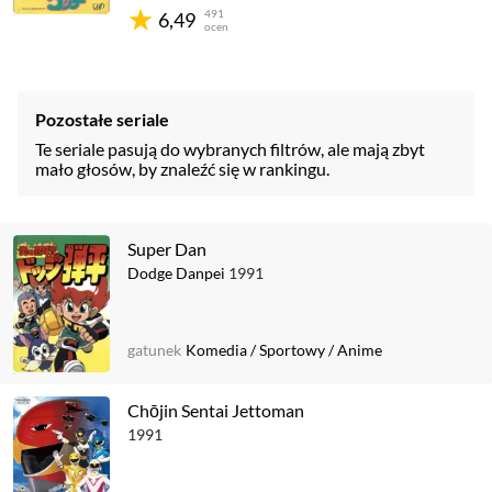
491
6,49
ocen
Pozostałe seriale
Te seriale pasują do wybranych filtrów, ale mają zbyt
mało głosów, by znaleźć się w rankingu.
Super Dan
Dodge Danpei
1991
gatunek
Komedia
/
Sportowy
/
Anime
Chōjin Sentai Jettoman
1991