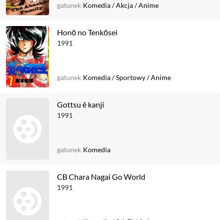
gatunek
Komedia
/
Akcja
/
Anime
Honō no Tenkōsei
1991
gatunek
Komedia
/
Sportowy
/
Anime
Gottsu ê kanji
1991
gatunek
Komedia
CB Chara Nagai Go World
1991