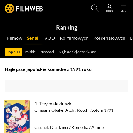
Ranking
Filmów
Seriali
VOD
Ról filmowych
Ról serialowych
Top 500
Polskie
Nowości
Najbardziej oczekiwane
Najlepsze japońskie komedie z 1991 roku
1.
Trzy małe duszki
Chiisana Obake: Atchi, Kotchi, Sotchi
1991
gatunek
Dla dzieci
/
Komedia
/
Anime