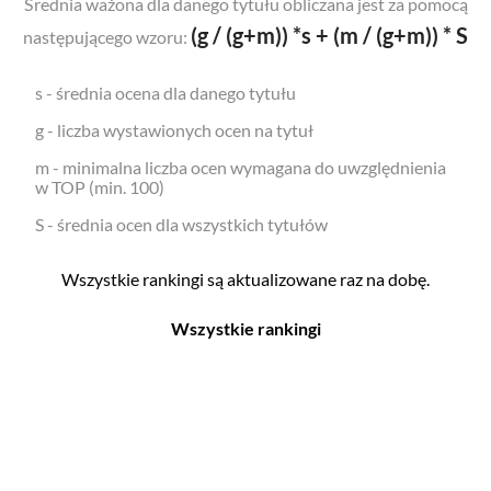
Średnia ważona dla danego tytułu obliczana jest za pomocą
(g / (g+m)) *s + (m / (g+m)) * S
następującego wzoru:
s - średnia ocena dla danego tytułu
g - liczba wystawionych ocen na tytuł
m - minimalna liczba ocen wymagana do uwzględnienia
w TOP (min. 100)
S - średnia ocen dla wszystkich tytułów
Wszystkie rankingi są aktualizowane raz na dobę.
Wszystkie rankingi
Filmy
Seriale
Top 500
Top 500
Polskie
Polskie
Nowości