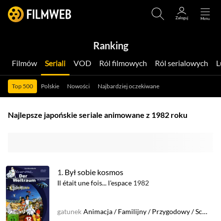
Ranking
Filmów
Seriali
VOD
Ról filmowych
Ról serialowych
Top 500
Polskie
Nowości
Najbardziej oczekiwane
Najlepsze japońskie seriale animowane z 1982 roku
1.
Był sobie kosmos
Il était une fois... l'espace
1982
gatunek
Animacja
/
Familijny
/
Przygodowy
/
Sci-Fi