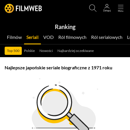
Ranking
Filmów
Seriali
VOD
Ról filmowych
Ról serialowych
Top 500
Polskie
Nowości
Najbardziej oczekiwane
Najlepsze japońskie seriale biograficzne z 1971 roku