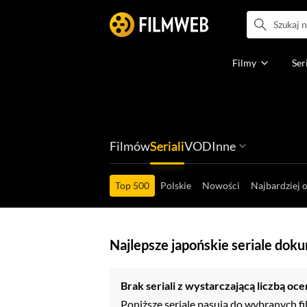
Filmy
Ser
Filmów
Seriali
VOD
Inne
Ludzi filmu
Programów
Ról filmowych
Ról serialowyc
Box Office'ów
Gier wideo
Top 500
Polskie
Nowości
Najbardziej 
Najlepsze japońskie seriale dok
Brak seriali z wystarczającą liczbą oce
Poniższe seriale pasują do wybranych fil