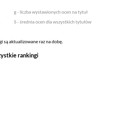
g - liczba wystawionych ocen na tytuł
o
S - średnia ocen dla wszystkich tytułów
i są aktualizowane raz na dobę.
ystkie rankingi
Seriale
Top 500
Polskie
Gry wideo
Top 500
Nowości