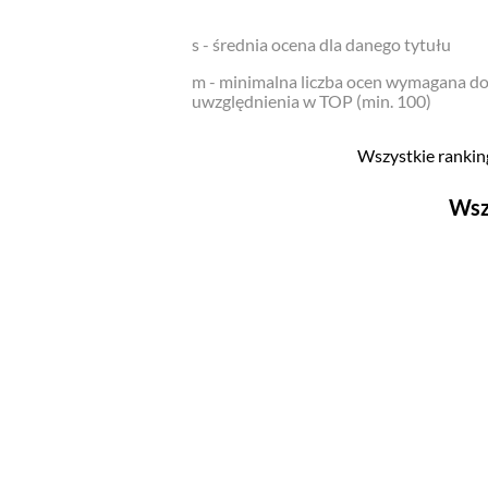
s - średnia ocena dla danego tytułu
m - minimalna liczba ocen wymagana d
uwzględnienia w TOP (min. 100)
Wszystkie ranking
Wsz
Filmy
Top 500
Polskie
Nowości
Programy
Top 500
Polskie