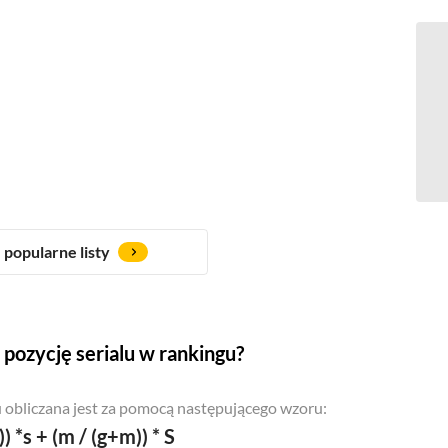
popularne listy
pozycję serialu w rankingu?
 obliczana jest za pomocą następującego wzoru:
)) *s + (m / (g+m)) * S