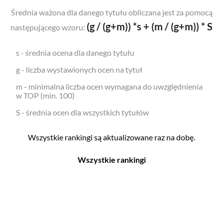
Średnia ważona dla danego tytułu obliczana jest za pomocą
(g / (g+m)) *s + (m / (g+m)) * S
następującego wzoru:
s - średnia ocena dla danego tytułu
g - liczba wystawionych ocen na tytuł
m - minimalna liczba ocen wymagana do uwzględnienia
w TOP (min. 100)
S - średnia ocen dla wszystkich tytułów
Wszystkie rankingi są aktualizowane raz na dobę.
Wszystkie rankingi
Filmy
Seriale
Top 500
Top 500
Polskie
Polskie
Nowości