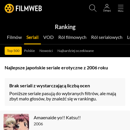
Ranking
Filmów
Seriali
VOD
Ról filmowych
Ról serialowych
Top 500
Polskie
Nowości
Najbardziej oczekiwane
Najlepsze japońskie seriale erotyczne z 2006 roku
Brak seriali z wystarczającą liczbą ocen
Poniższe seriale pasują do wybranych filtrów, ale mają
zbyt mało głosów, by znaleźć się w rankingu.
Amaenaide yo!! Katsu!!
2006