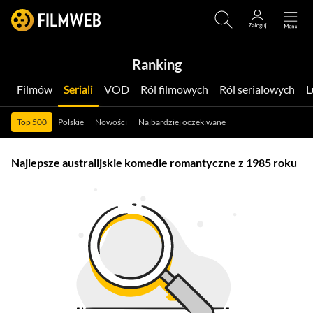
Ranking
Filmów
Seriali
VOD
Ról filmowych
Ról serialowych
Top 500
Polskie
Nowości
Najbardziej oczekiwane
Najlepsze australijskie komedie romantyczne z 1985 roku