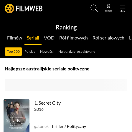
Ranking
Filmów
Seriali
VOD
Ról filmowych
Ról serialowych
Top 500
Polskie
Nowości
Najbardziej oczekiwane
Najlepsze australijskie seriale polityczne
1.
Secret City
2016
gatunek
Thriller
/
Polityczny