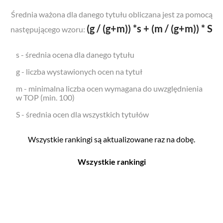
Średnia ważona dla danego tytułu obliczana jest za pomocą
(g / (g+m)) *s + (m / (g+m)) * S
następującego wzoru:
s - średnia ocena dla danego tytułu
g - liczba wystawionych ocen na tytuł
m - minimalna liczba ocen wymagana do uwzględnienia
w TOP (min. 100)
S - średnia ocen dla wszystkich tytułów
Wszystkie rankingi są aktualizowane raz na dobę.
Wszystkie rankingi
Filmy
Seriale
Top 500
Top 500
Polskie
Polskie