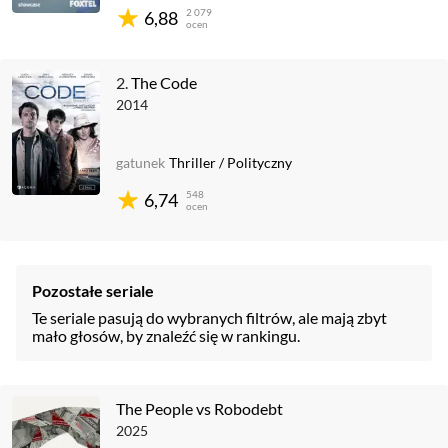
2 079
6,88
ocen
2.
The Code
2014
gatunek
Thriller
/
Polityczny
548
6,74
ocen
Pozostałe seriale
Te seriale pasują do wybranych filtrów, ale mają zbyt
mało głosów, by znaleźć się w rankingu.
The People vs Robodebt
2025