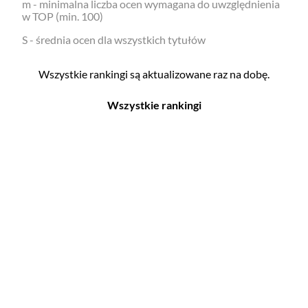
m - minimalna liczba ocen wymagana do uwzględnienia
w TOP (min. 100)
S - średnia ocen dla wszystkich tytułów
Wszystkie rankingi są aktualizowane raz na dobę.
Wszystkie rankingi
Filmy
Seriale
Top 500
Top 500
Polskie
Polskie
Nowości
Programy
Gry wideo
Top 500
Top 500
Polskie
Nowości
Ludzie filmu
Aktorów
Scenografów