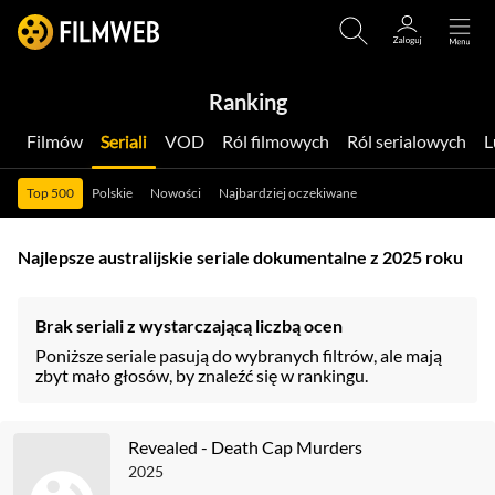
Ranking
Filmów
Seriali
VOD
Ról filmowych
Ról serialowych
Top 500
Polskie
Nowości
Najbardziej oczekiwane
Najlepsze australijskie seriale dokumentalne z 2025 roku
Brak seriali z wystarczającą liczbą ocen
Poniższe seriale pasują do wybranych filtrów, ale mają
zbyt mało głosów, by znaleźć się w rankingu.
Revealed - Death Cap Murders
2025