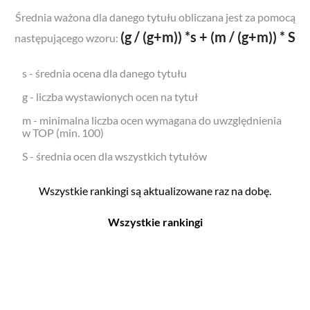
Średnia ważona dla danego tytułu obliczana jest za pomocą
(g / (g+m)) *s + (m / (g+m)) * S
następującego wzoru:
s - średnia ocena dla danego tytułu
g - liczba wystawionych ocen na tytuł
m - minimalna liczba ocen wymagana do uwzględnienia
w TOP (min. 100)
S - średnia ocen dla wszystkich tytułów
Wszystkie rankingi są aktualizowane raz na dobę.
Wszystkie rankingi
Filmy
Seriale
Top 500
Top 500
Polskie
Polskie
Nowości