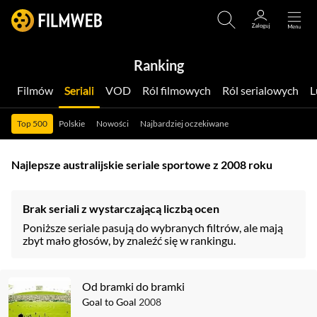
Ranking
Filmów
Seriali
VOD
Ról filmowych
Ról serialowych
Top 500
Polskie
Nowości
Najbardziej oczekiwane
Najlepsze australijskie seriale sportowe z 2008 roku
Brak seriali z wystarczającą liczbą ocen
Poniższe seriale pasują do wybranych filtrów, ale mają
zbyt mało głosów, by znaleźć się w rankingu.
Od bramki do bramki
Goal to Goal
2008