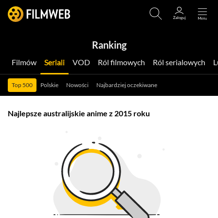
Ranking
Filmów
Seriali
VOD
Ról filmowych
Ról serialowych
Top 500
Polskie
Nowości
Najbardziej oczekiwane
Najlepsze australijskie anime z 2015 roku