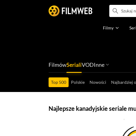
Filmy
Ser
Filmów
Seriali
VOD
Inne
Ludzi filmu
Programów
Ról filmowych
Ról serialowyc
Box Office'ów
Gier wideo
Top 500
Polskie
Nowości
Najbardziej 
Najlepsze kanadyjskie seriale m