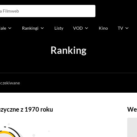
iale
Rankingi
Listy
VOD
Kino
TV
Ranking
h
oczekiwane
uzyczne z 1970 roku
Weź