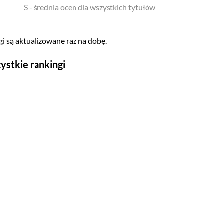
o
S - średnia ocen dla wszystkich tytułów
i są aktualizowane raz na dobę.
ystkie rankingi
Seriale
Top 500
Polskie
Gry wideo
Top 500
Nowości
Kompozytorów
Scenografów