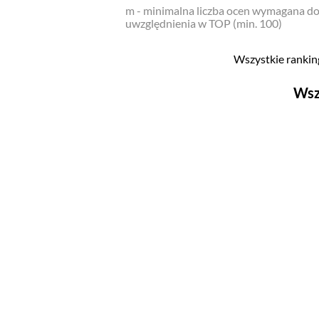
m - minimalna liczba ocen wymagana d
uwzględnienia w TOP (min. 100)
Wszystkie ranking
Wsz
Filmy
Top 500
Polskie
Nowości
Programy
Top 500
Polskie
Ludzie filmu
Aktorów
Aktorek