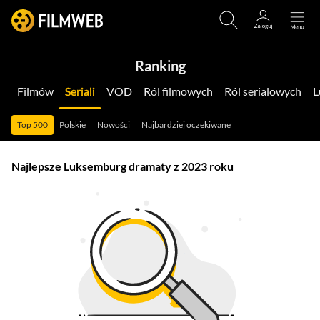
Ranking
Filmów
Seriali
VOD
Ról filmowych
Ról serialowych
Top 500
Polskie
Nowości
Najbardziej oczekiwane
Najlepsze Luksemburg dramaty z 2023 roku