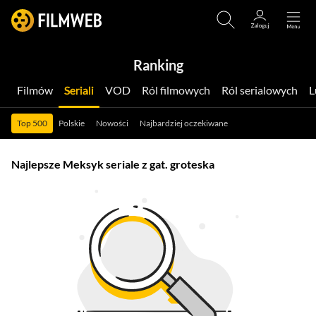
Ranking
Filmów
Seriali
VOD
Ról filmowych
Ról serialowych
Top 500
Polskie
Nowości
Najbardziej oczekiwane
Najlepsze Meksyk seriale z gat. groteska