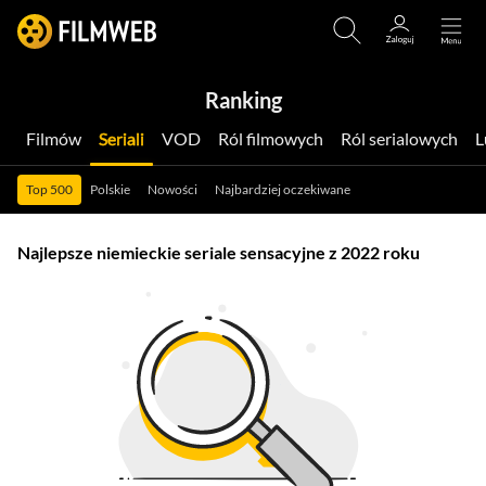
Ranking
Filmów
Seriali
VOD
Ról filmowych
Ról serialowych
Top 500
Polskie
Nowości
Najbardziej oczekiwane
Najlepsze niemieckie seriale sensacyjne z 2022 roku