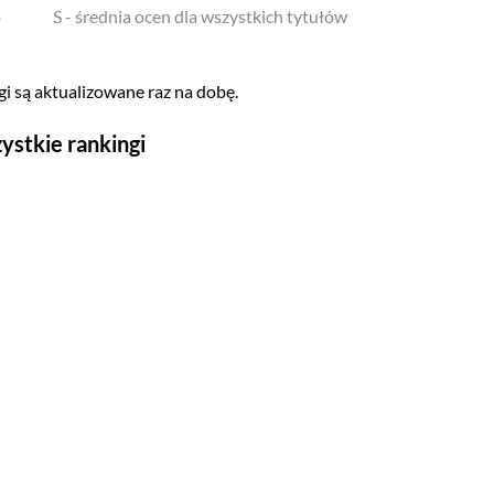
o
S - średnia ocen dla wszystkich tytułów
i są aktualizowane raz na dobę.
ystkie rankingi
Seriale
Top 500
Polskie
Gry wideo
Top 500
Nowości
Kompozytorów
Scenografów