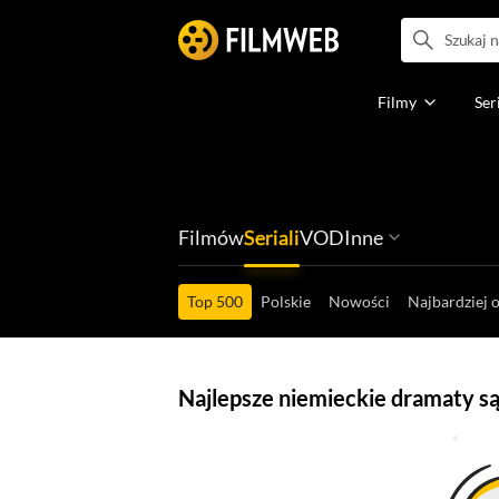
Filmy
Ser
Filmów
Seriali
VOD
Inne
Ludzi filmu
Programów
Ról filmowych
Ról serialowyc
Box Office'ów
Gier wideo
Top 500
Polskie
Nowości
Najbardziej 
Najlepsze niemieckie dramaty s