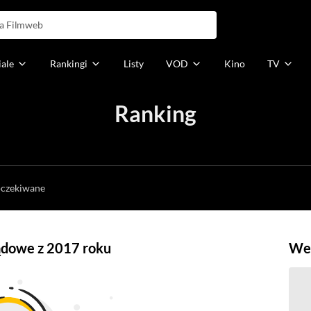
iale
Rankingi
Listy
VOD
Kino
TV
Ranking
h
oczekiwane
ądowe z 2017 roku
Weź