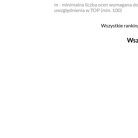
m - minimalna liczba ocen wymagana d
uwzględnienia w TOP (min. 100)
Wszystkie ranking
Wsz
Filmy
Top 500
Polskie
Nowości
Programy
Top 500
Polskie
Ludzie filmu
Aktorów
Aktorek