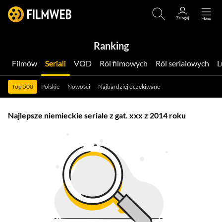
Ranking
Filmów
Seriali
VOD
Ról filmowych
Ról serialowych
Top 500
Polskie
Nowości
Najbardziej oczekiwane
Najlepsze niemieckie seriale z gat. xxx z 2014 roku