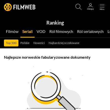
Ranking
Filmów
Seriali
VOD
Ról filmowych
Ról serialowych
Top 500
Polskie
Nowości
Najbardziej oczekiwane
Najlepsze norweskie fabularyzowane dokumenty