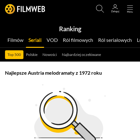
Ranking
Filmów
Seriali
VOD
Ról filmowych
Ról serialowych
Top 500
Polskie
Nowości
Najbardziej oczekiwane
Najlepsze Austria melodramaty z 1972 roku