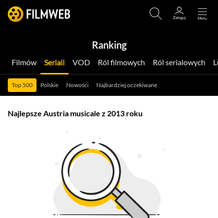
Ranking
Filmów
Seriali
VOD
Ról filmowych
Ról serialowych
Top 500
Polskie
Nowości
Najbardziej oczekiwane
Najlepsze Austria musicale z 2013 roku