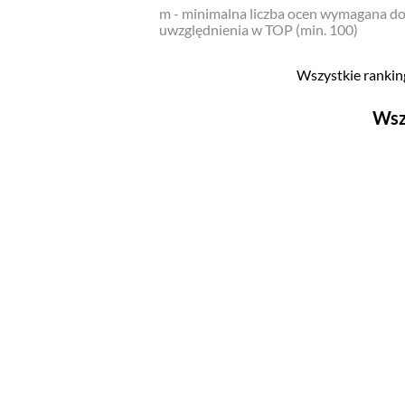
m - minimalna liczba ocen wymagana d
uwzględnienia w TOP (min. 100)
Wszystkie ranking
Wsz
Filmy
Top 500
Polskie
Nowości
Programy
Top 500
Polskie
Ludzie filmu
Aktorów
Aktorek