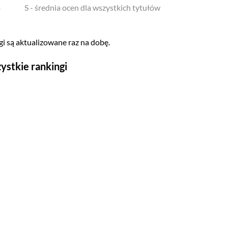
o
S - średnia ocen dla wszystkich tytułów
i są aktualizowane raz na dobę.
ystkie rankingi
Seriale
Top 500
Polskie
Gry wideo
Top 500
Nowości
Kompozytorów
Scenografów