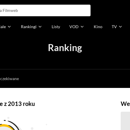
iale
Rankingi
Listy
VOD
Kino
TV
Ranking
h
oczekiwane
ne z 2013 roku
Weź