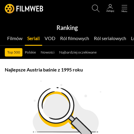
Ranking
Filmów
Seriali
VOD
Ról filmowych
Ról serialowych
Top 500
Polskie
Nowości
Najbardziej oczekiwane
Najlepsze Austria baśnie z 1995 roku