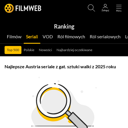
Ranking
Filmów
Seriali
VOD
Ról filmowych
Ról serialowych
Top 500
Polskie
Nowości
Najbardziej oczekiwane
Najlepsze Austria seriale z gat. sztuki walki z 2025 roku