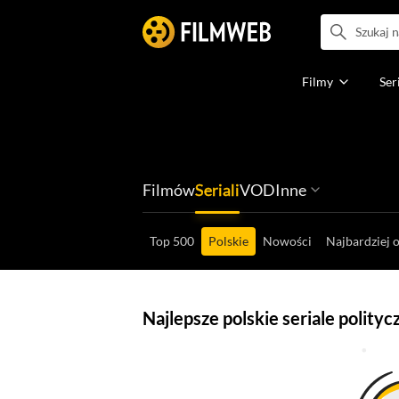
Filmy
Ser
Filmów
Seriali
VOD
Inne
Ludzi filmu
Programów
Ról filmowych
Ról serialowyc
Box Office'ów
Gier wideo
Top 500
Polskie
Nowości
Najbardziej 
Najlepsze polskie seriale polity