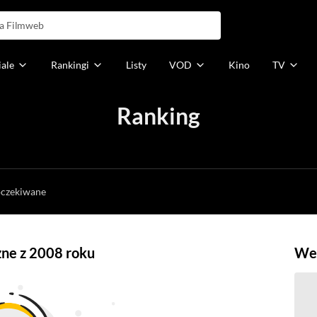
iale
Rankingi
Listy
VOD
Kino
TV
Ranking
h
oczekiwane
czne z 2008 roku
Weź