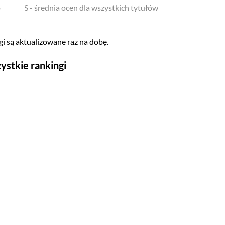
o
S - średnia ocen dla wszystkich tytułów
i są aktualizowane raz na dobę.
ystkie rankingi
Seriale
Top 500
Polskie
Gry wideo
Top 500
Nowości
Kompozytorów
Scenografów