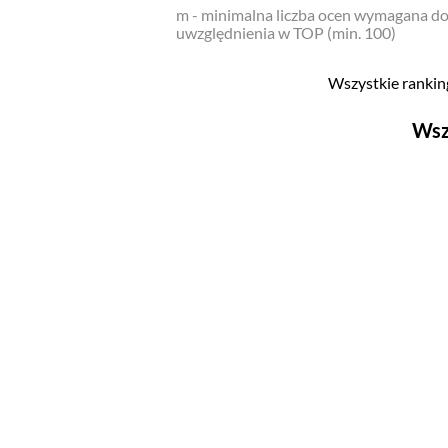
m - minimalna liczba ocen wymagana d
uwzględnienia w TOP (min. 100)
Wszystkie ranking
Wsz
Filmy
Top 500
Polskie
Nowości
Programy
Top 500
Polskie
Ludzie filmu
Aktorów
Aktorek