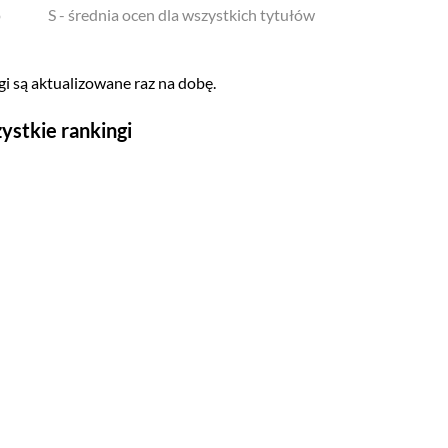
o
S - średnia ocen dla wszystkich tytułów
i są aktualizowane raz na dobę.
ystkie rankingi
Seriale
Top 500
Polskie
Gry wideo
Top 500
Nowości
Kompozytorów
Scenografów