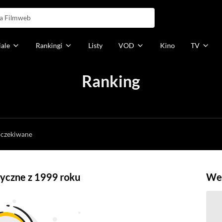
iale
Rankingi
Listy
VOD
Kino
TV
Ranking
h
oczekiwane
ryczne z 1999 roku
Weź