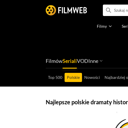
Filmy
Ser
Filmów
Seriali
VOD
Inne
Ludzi filmu
Programów
Ról filmowych
Ról serialowyc
Box Office'ów
Gier wideo
Top 500
Polskie
Nowości
Najbardziej 
Najlepsze polskie dramaty histo