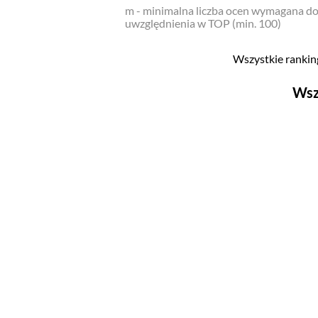
m - minimalna liczba ocen wymagana d
uwzględnienia w TOP (min. 100)
Wszystkie ranking
Wsz
Filmy
Top 500
Polskie
Nowości
Programy
Top 500
Polskie
Ludzie filmu
Aktorów
Aktorek