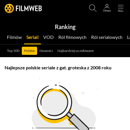
Ranking
Filmów
Seriali
VOD
Ról filmowych
Ról serialowych
Top 500
Polskie
Nowości
Najbardziej oczekiwane
Najlepsze polskie seriale z gat. groteska z 2008 roku