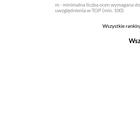
m - minimalna liczba ocen wymagana d
uwzględnienia w TOP (min. 100)
Wszystkie ranking
Wsz
Filmy
Top 500
Polskie
Nowości
Programy
Top 500
Polskie
Ludzie filmu
Aktorów
Aktorek