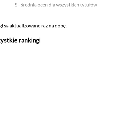
o
S - średnia ocen dla wszystkich tytułów
i są aktualizowane raz na dobę.
ystkie rankingi
Seriale
Top 500
Polskie
Gry wideo
Top 500
Nowości
Kompozytorów
Scenografów