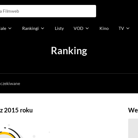
iale
Rankingi
Listy
VOD
Kino
TV
Ranking
h
oczekiwane
 z 2015 roku
Weź