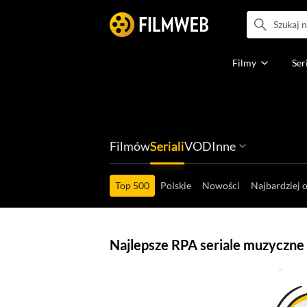
Filmy
Ser
Filmów
Seriali
VOD
Inne
Ludzi filmu
Programów
Ról filmowych
Ról serialowyc
Box Office'ów
Gier wideo
Top 500
Polskie
Nowości
Najbardziej 
Najlepsze RPA seriale muzyczne