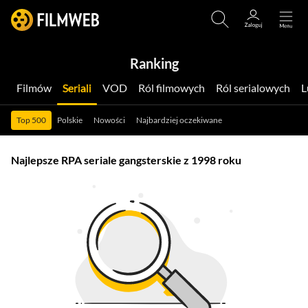
Ranking
Filmów
Seriali
VOD
Ról filmowych
Ról serialowych
Top 500
Polskie
Nowości
Najbardziej oczekiwane
Najlepsze RPA seriale gangsterskie z 1998 roku