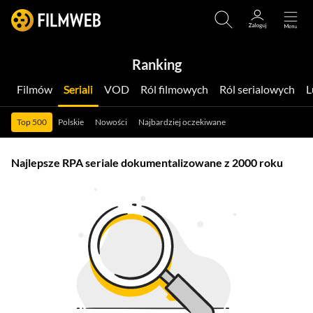
Ranking
Filmów
Seriali
VOD
Ról filmowych
Ról serialowych
Top 500
Polskie
Nowości
Najbardziej oczekiwane
Najlepsze RPA seriale dokumentalizowane z 2000 roku