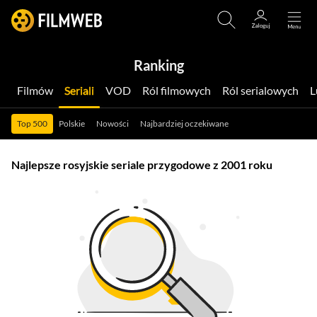
Ranking
Filmów
Seriali
VOD
Ról filmowych
Ról serialowych
Top 500
Polskie
Nowości
Najbardziej oczekiwane
Najlepsze rosyjskie seriale przygodowe z 2001 roku