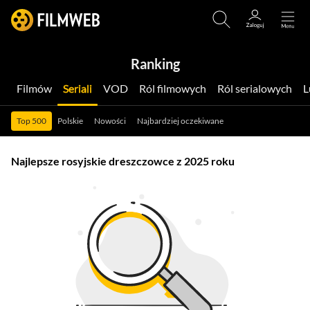
Ranking
Filmów
Seriali
VOD
Ról filmowych
Ról serialowych
Top 500
Polskie
Nowości
Najbardziej oczekiwane
Najlepsze rosyjskie dreszczowce z 2025 roku