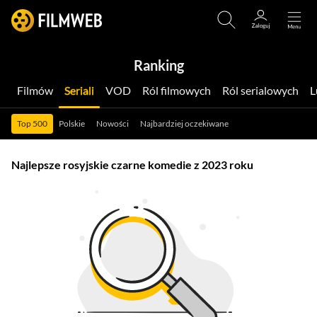
Ranking
Filmów
Seriali
VOD
Ról filmowych
Ról serialowych
Top 500
Polskie
Nowości
Najbardziej oczekiwane
Najlepsze rosyjskie czarne komedie z 2023 roku