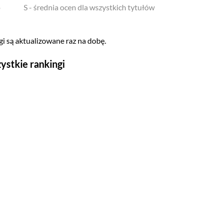
o
S - średnia ocen dla wszystkich tytułów
i są aktualizowane raz na dobę.
ystkie rankingi
Seriale
Top 500
Polskie
Gry wideo
Top 500
Nowości
Kompozytorów
Scenografów