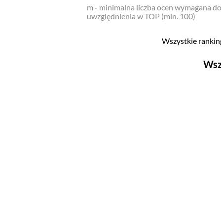
m - minimalna liczba ocen wymagana d
uwzględnienia w TOP (min. 100)
Wszystkie ranking
Wsz
Filmy
Top 500
Polskie
Nowości
Programy
Top 500
Polskie
Ludzie filmu
Aktorów
Aktorek