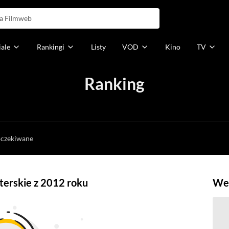
iale
Rankingi
Listy
VOD
Kino
TV
Ranking
h
oczekiwane
sterskie z 2012 roku
Weź