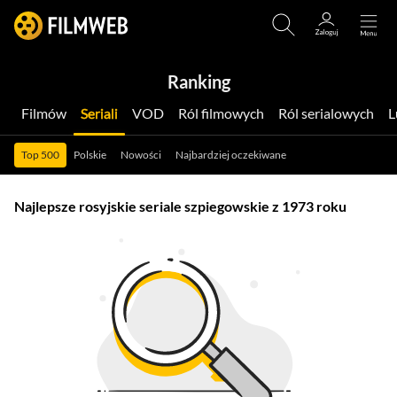
Ranking
Filmów
Seriali
VOD
Ról filmowych
Ról serialowych
Top 500
Polskie
Nowości
Najbardziej oczekiwane
Najlepsze rosyjskie seriale szpiegowskie z 1973 roku