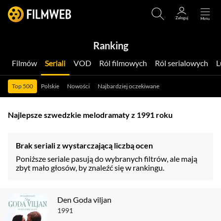
Ranking
Filmów
Seriali
VOD
Ról filmowych
Ról serialowych
Top 500
Polskie
Nowości
Najbardziej oczekiwane
Najlepsze szwedzkie melodramaty z 1991 roku
Brak seriali z wystarczającą liczbą ocen
Poniższe seriale pasują do wybranych filtrów, ale mają
zbyt mało głosów, by znaleźć się w rankingu.
Den Goda viljan
1991