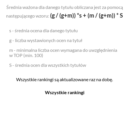
Średnia ważona dla danego tytułu obliczana jest za pomocą
(g / (g+m)) *s + (m / (g+m)) * S
następującego wzoru:
s - średnia ocena dla danego tytułu
g - liczba wystawionych ocen na tytuł
m - minimalna liczba ocen wymagana do uwzględnienia
w TOP (min. 100)
S - średnia ocen dla wszystkich tytułów
Wszystkie rankingi są aktualizowane raz na dobę.
Wszystkie rankingi
Filmy
Seriale
Top 500
Top 500
Polskie
Polskie
Nowości