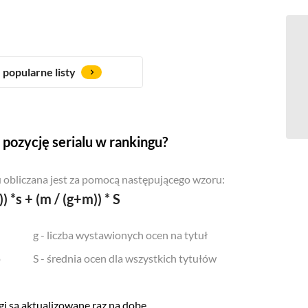
popularne listy
pozycję serialu w rankingu?
 obliczana jest za pomocą następującego wzoru:
)) *s + (m / (g+m)) * S
g - liczba wystawionych ocen na tytuł
o
S - średnia ocen dla wszystkich tytułów
i są aktualizowane raz na dobę.