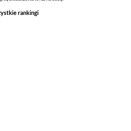
ystkie rankingi
Seriale
Top 500
Polskie
Gry wideo
Top 500
Nowości
Kompozytorów
Scenografów
Montażystów
Kostiumografów
Dźwiękowców