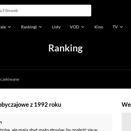
iale
Rankingi
Listy
VOD
Kino
TV
Ranking
h
oczekiwane
 obyczajowe z 1992 roku
Weź
n
trów, ale mają zbyt mało głosów, by znaleźć się w