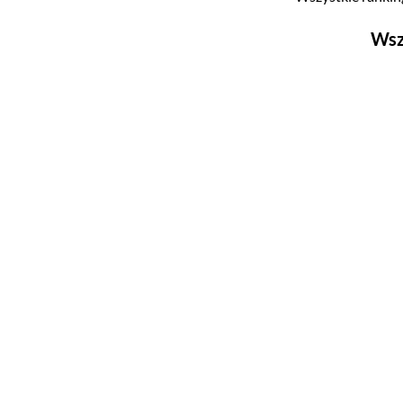
Wsz
Filmy
Top 500
Polskie
Nowości
Programy
Top 500
Polskie
Ludzie filmu
Aktorów
Aktorek
Reżyserów
Scenarzystów
Producentów