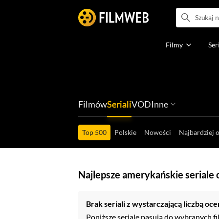
Filmy
Ser
Filmów
Seriali
VOD
Inne
Ludzi filmu
Programów
Ról filmowych
Ról serialowyc
Box Office'ów
Gier wideo
Top 500
Polskie
Nowości
Najbardziej 
Najlepsze amerykańskie seriale
Brak seriali z wystarczającą liczbą oce
Poniższe seriale pasują do wybranych fil