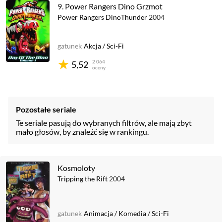
9.
Power Rangers Dino Grzmot
Power Rangers DinoThunder
2004
gatunek
Akcja
/
Sci-Fi
2 064
5,52
oceny
Pozostałe seriale
Te seriale pasują do wybranych filtrów, ale mają zbyt
mało głosów, by znaleźć się w rankingu.
Kosmoloty
Tripping the Rift
2004
gatunek
Animacja
/
Komedia
/
Sci-Fi