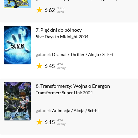
2 205
6,62
ocen
7.
Pięć dni do północy
5ive Days to Midnight
2004
gatunek
Dramat
/
Thriller
/
Akcja
/
Sci-Fi
424
6,45
oceny
8.
Transformerzy: Wojna o Energon
Transformer: Super Link
2004
gatunek
Animacja
/
Akcja
/
Sci-Fi
424
6,15
oceny