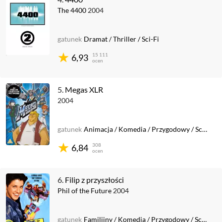
The 4400
2004
gatunek
Dramat
/
Thriller
/
Sci-Fi
15 111
6,93
ocen
5.
Megas XLR
2004
gatunek
Animacja
/
Komedia
/
Przygodowy
/
Sci-Fi
308
6,84
ocen
6.
Filip z przyszłości
Phil of the Future
2004
gatunek
Familijny
/
Komedia
/
Przygodowy
/
Sci-Fi