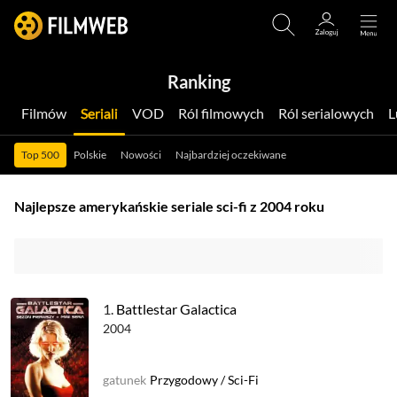
Ranking
Filmów
Seriali
VOD
Ról filmowych
Ról serialowych
Top 500
Polskie
Nowości
Najbardziej oczekiwane
Najlepsze amerykańskie seriale sci-fi z 2004 roku
1.
Battlestar Galactica
2004
gatunek
Przygodowy
/
Sci-Fi