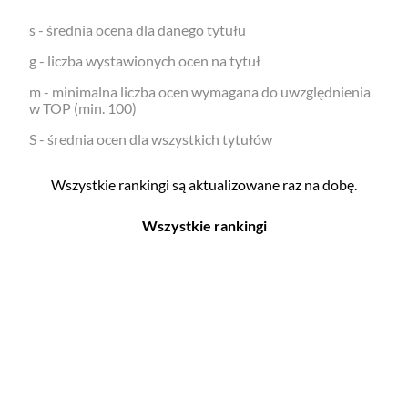
s - średnia ocena dla danego tytułu
g - liczba wystawionych ocen na tytuł
m - minimalna liczba ocen wymagana do uwzględnienia
w TOP (min. 100)
S - średnia ocen dla wszystkich tytułów
Wszystkie rankingi są aktualizowane raz na dobę.
Wszystkie rankingi
Filmy
Seriale
Top 500
Top 500
Polskie
Polskie
Nowości
Programy
Gry wideo
Top 500
Top 500