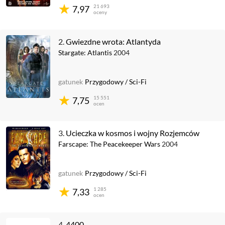
21 693
7,97
oceny
2.
Gwiezdne wrota: Atlantyda
Stargate: Atlantis
2004
gatunek
Przygodowy
/
Sci-Fi
15 551
7,75
ocen
3.
Ucieczka w kosmos i wojny Rozjemców
Farscape: The Peacekeeper Wars
2004
gatunek
Przygodowy
/
Sci-Fi
1 285
7,33
ocen
4.
4400